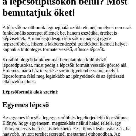
a lépcsőtípusokon belül? Most
bemutatjuk őket!
A lépcsők az otthonok legmeghatározóbb elemei, amelyek nemcsak
funkcionális szerepet töltenek be, hanem esztétikai értéket is
képviselnek. A minőségi design lépcsők manapság egyre
népszerűbbek, hiszen a lakberendezési trendekben kiemelt helyet
kapnak a különleges formatervezésű, stílusos lépcsők.
Korábbi blogcikkünkben már bemutattuk a különböző
lépcsőtípusokat, most pedig a lépcsők formáit vesszük górcső alá.
Érdemes már a ház tervezése során figyelembe venni, melyik
lépcsőforma felel meg leginkább az igényeidnek és az építészeti
elképzeléseidnek.
L
é
pcsőformák alak szerint:
Egyenes l
é
pcső
Az egyenes lépcső a legegyszerűbb és legelterjedtebb lépcsőtípus.
Előnye, hogy egyenesen, megszakítás nélkül halad felfelé, így
könnyen tervezhető és kivitelezhető. Ez a típus ideális választás, ha
nagyobb, nyitott tereket szeretnél megtartani otthonodban. Az