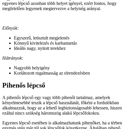
egyenes lépcső azonban több helyet igényel, ezért fontos, hogy
megfelelően legyenek megtervezve a helyiség arányai.
Előnyök:
Egyszerű, letisztult megjelenés
Könnyű kivitelezés és karbantartás
Ideális nagy, nyitott terekhez
Hátrányok:
Nagyobb helyigény
Korlátozott rugalmasság az elrendezésben
Pihen
ő
s lé
pcső
A pihenős lépcső egy vagy több pihenőt tartalmaz, amelyek
kényelmesebbé teszik a lépcső használatát, főként a fordulókban
alkalmazzuk, hogy az a lehető legbiztonságosabb lehessen, hiszen
ezáltal nincs szükség háromszög alakú lépcsőfokokra.
Egyenes lépcső esetében is alkalmazhatunk pihenőket, ha a térben
egymás után már túl sok lépcsőfok következne. Általában pihenő