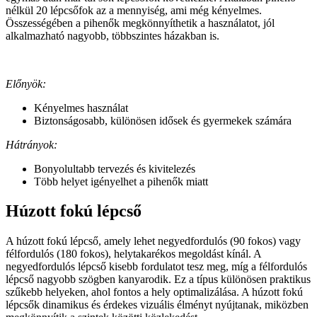
nélkül 20 lépcsőfok az a mennyiség, ami még kényelmes.
Összességében a pihenők megkönnyíthetik a használatot, jól
alkalmazható nagyobb, többszintes házakban is.
Előnyök:
Kényelmes használat
Biztonságosabb, különösen idősek és gyermekek számára
Hátrányok:
Bonyolultabb tervezés és kivitelezés
Több helyet igényelhet a pihenők miatt
Húzott fokú l
é
pcső
A húzott fokú lépcső, amely lehet negyedfordulós (90 fokos) vagy
félfordulós (180 fokos), helytakarékos megoldást kínál. A
negyedfordulós lépcső kisebb fordulatot tesz meg, míg a félfordulós
lépcső nagyobb szögben kanyarodik. Ez a típus különösen praktikus
szűkebb helyeken, ahol fontos a hely optimalizálása. A húzott fokú
lépcsők dinamikus és érdekes vizuális élményt nyújtanak, miközben