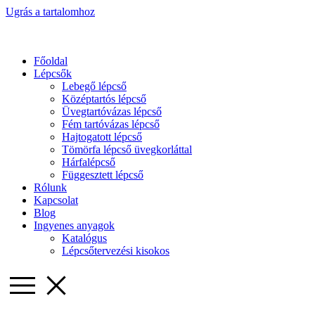
Ugrás a tartalomhoz
Főoldal
Lépcsők
Lebegő lépcső
Középtartós lépcső
Üvegtartóvázas lépcső
Fém tartóvázas lépcső
Hajtogatott lépcső
Tömörfa lépcső üvegkorláttal
Hárfalépcső
Függesztett lépcső
Rólunk
Kapcsolat
Blog
Ingyenes anyagok
Katalógus
Lépcsőtervezési kisokos