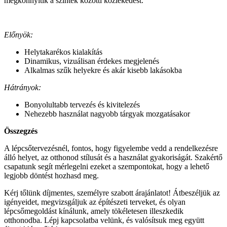
megkönnyítik a szintek közötti közlekedést.
Előnyök:
Helytakarékos kialakítás
Dinamikus, vizuálisan érdekes megjelenés
Alkalmas szűk helyekre és akár kisebb lakásokba
Hátrányok:
Bonyolultabb tervezés és kivitelezés
Nehezebb használat nagyobb tárgyak mozgatásakor
Összegzés
A lépcsőtervezésnél, fontos, hogy figyelembe vedd a rendelkezésre
álló helyet, az otthonod stílusát és a használat gyakoriságát. Szakértő
csapatunk segít mérlegelni ezeket a szempontokat, hogy a lehető
legjobb döntést hozhasd meg.
Kérj tőlünk díjmentes, személyre szabott árajánlatot! Átbeszéljük az
igényeidet, megvizsgáljuk az építészeti terveket, és olyan
lépcsőmegoldást kínálunk, amely tökéletesen illeszkedik
otthonodba. Lépj kapcsolatba velünk, és valósítsuk meg együtt