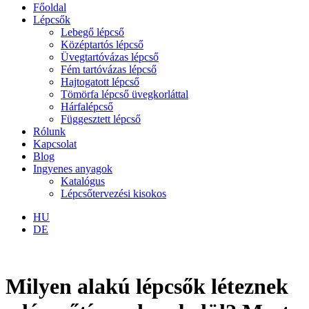
Főoldal
Lépcsők
Lebegő lépcső
Középtartós lépcső
Üvegtartóvázas lépcső
Fém tartóvázas lépcső
Hajtogatott lépcső
Tömörfa lépcső üvegkorláttal
Hárfalépcső
Függesztett lépcső
Rólunk
Kapcsolat
Blog
Ingyenes anyagok
Katalógus
Lépcsőtervezési kisokos
HU
DE
Milyen alakú lépcsők léteznek